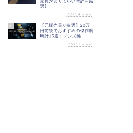
売員が安くていい時計を厳
選】
92754
view
【元販売員が厳選】20万
5
円前後でおすすめの傑作腕
時計15選！メンズ編
76137
view