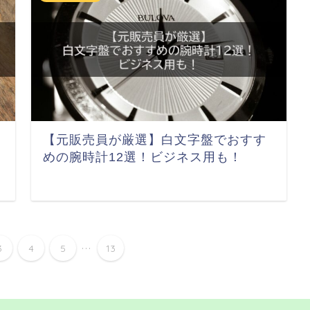
【元販売員が厳選】白文字盤でおすす
めの腕時計12選！ビジネス用も！
...
3
4
5
13