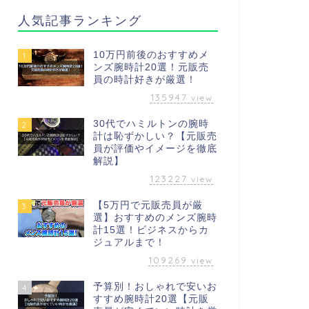
人気記事ランキング
10万円前後のおすすめメ
1
ンズ腕時計20選！元販売
員の時計好きが厳選！
135947
view
30代でハミルトンの腕時
2
計は恥ずかしい？【元販売
員が評価やイメージを徹底
解説】
123227
view
【5万円で元販売員が厳
3
選】おすすめのメンズ腕時
計15選！ビジネスからカ
ジュアルまで！
109269
view
予算別！おしゃれで安いお
4
すすめ腕時計20選【元販