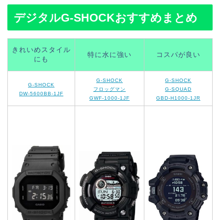
デジタルG-SHOCKおすすめまとめ
きれいめスタイル
特に水に強い
コスパが良い
にも
G-SHOCK
G-SHOCK
G-SHOCK
フロッグマン
G-SQUAD
DW-5600BB-1JF
GWF-1000-1JF
GBD-H1000-1JR