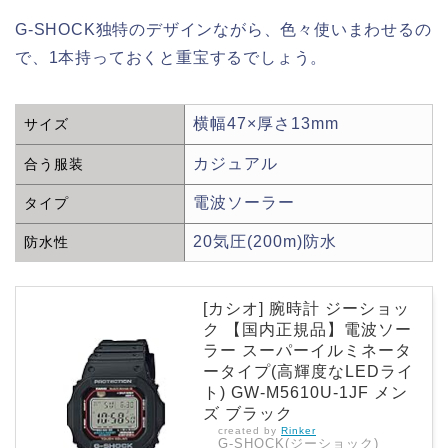
G-SHOCK独特のデザインながら、色々使いまわせるの
で、1本持っておくと重宝するでしょう。
横幅47×厚さ13mm
サイズ
カジュアル
合う服装
電波ソーラー
タイプ
20気圧(200m)防水
防水性
[カシオ] 腕時計 ジーショッ
ク 【国内正規品】電波ソー
ラー スーパーイルミネータ
ータイプ(高輝度なLEDライ
ト) GW-M5610U-1JF メン
ズ ブラック
created by
Rinker
G-SHOCK(ジーショック)