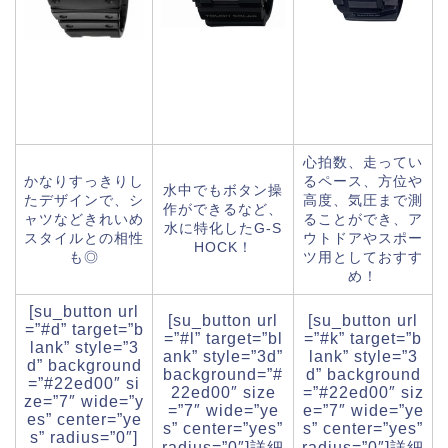
心拍数、走ってい
かなりすっきりし
るペース、方位や
水中でもボタン操
たデザインで、シ
高度、気圧まで測
作ができるなど、
ャツなどきれいめ
ることができ、ア
水に特化したG-S
スタイルとの相性
ウトドアやスポー
HOCK！
も◎
ツ用としておすす
め！
[su_button url
[su_button url
[su_button url
=”#d” target=”b
=”#l” target=”bl
=”#k” target=”b
lank” style=”3
ank” style=”3d”
lank” style=”3
d” background
background=”#
d” background
=”#22ed00″ si
22ed00″ size
=”#22ed00″ siz
ze=”7″ wide=”y
=”7″ wide=”ye
e=”7″ wide=”ye
es” center=”ye
s” center=”yes”
s” center=”yes”
s” radius=”0″]
radius=”0″]詳細
radius=”0″]詳細