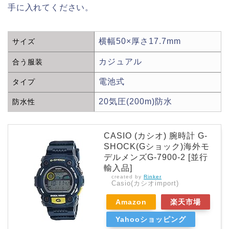
手に入れてください。
横幅50×厚さ17.7mm
サイズ
カジュアル
合う服装
電池式
タイプ
20気圧(200m)防水
防水性
CASIO (カシオ) 腕時計 G-
SHOCK(Gショック)海外モ
デルメンズG-7900-2 [並行
輸入品]
created by
Rinker
Casio(カシオimport)
Amazon
楽天市場
Yahooショッピング