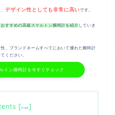
デザイン性としても非常に高い
く、
です。
なおすすめの高級スケルトン腕時計を紹介
していき
ン性、ブランドネームすべてにおいて優れた腕時計
みてください。
ルトン腕時計を今すぐチェック
tents
[
]
hide