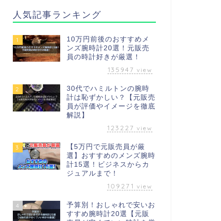
人気記事ランキング
10万円前後のおすすめメ
1
ンズ腕時計20選！元販売
員の時計好きが厳選！
135947
view
30代でハミルトンの腕時
2
計は恥ずかしい？【元販売
員が評価やイメージを徹底
解説】
123227
view
【5万円で元販売員が厳
3
選】おすすめのメンズ腕時
計15選！ビジネスからカ
ジュアルまで！
109271
view
予算別！おしゃれで安いお
4
すすめ腕時計20選【元販