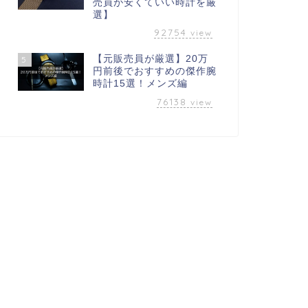
売員が安くていい時計を厳
選】
92754
view
【元販売員が厳選】20万
5
円前後でおすすめの傑作腕
時計15選！メンズ編
76138
view