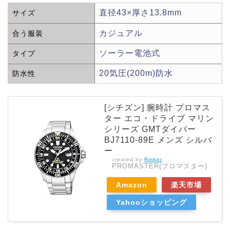
直径43×厚さ13.8mm
サイズ
カジュアル
合う服装
ソーラー電池式
タイプ
20気圧(200m)防水
防水性
[シチズン] 腕時計 プロマス
ター エコ・ドライブ マリン
シリーズ GMTダイバー
BJ7110-89E メンズ シルバ
ー
created by
Rinker
PROMASTER(プロマスター)
Amazon
楽天市場
Yahooショッピング