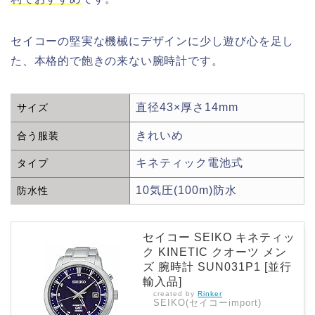
セイコーの堅実な機械にデザインに少し遊び心を足し
た、本格的で飽きの来ない腕時計です。
直径43×厚さ14mm
サイズ
きれいめ
合う服装
キネティック電池式
タイプ
10気圧(100m)防水
防水性
セイコー SEIKO キネティッ
ク KINETIC クオーツ メン
ズ 腕時計 SUN031P1 [並行
輸入品]
created by
Rinker
SEIKO(セイコーimport)