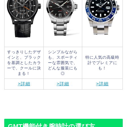
すっきりしたデザ
シンプルながら
インと、ブラック
も、スポーティ
特に人気の高級時
を基調としたカラ
ーな雰囲気で、
計でプレミアに
ーで、クールに決
どんな服装にも
も！
まる！
◎
>詳細
>詳細
>詳細
GMT機能付き腕時計の選び方