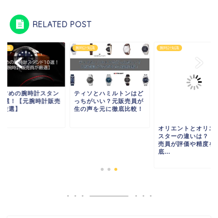
RELATED POST
計知識
腕時計知識
腕時計知識
すすめの腕時計スタン
ティソとハミルトンはど
10選！【元腕時計販売
っちがいい？元販売員が
が厳選】
生の声を元に徹底比較！
オリエントとオリエ
スターの違いは？【
売員が評価や精度を
底...