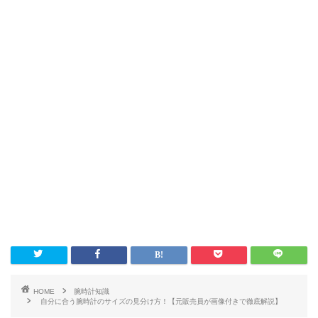
HOME
腕時計知識
自分に合う腕時計のサイズの見分け方！【元販売員が画像付きで徹底解説】