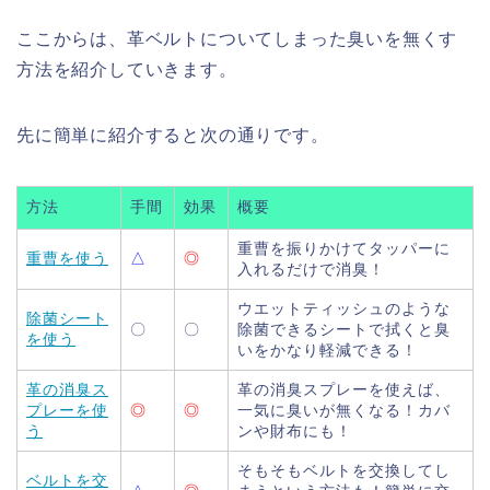
ここからは、革ベルトについてしまった臭いを無くす
方法を紹介していきます。
先に簡単に紹介すると次の通りです。
方法
手間
効果
概要
重曹を振りかけてタッパーに
重曹を使う
△
◎
入れるだけで消臭！
ウエットティッシュのような
除菌シート
〇
〇
除菌できるシートで拭くと臭
を使う
いをかなり軽減できる！
革の消臭ス
革の消臭スプレーを使えば、
プレーを使
◎
◎
一気に臭いが無くなる！カバ
う
ンや財布にも！
そもそもベルトを交換してし
ベルトを交