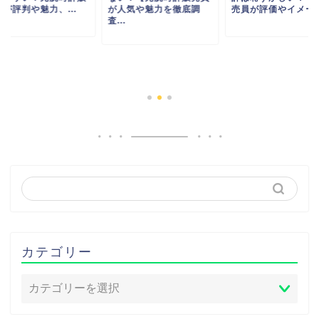
人気や魅力を徹底調
売員が評価やイメージ...
.
ナイロン(NATO)ベ
ってダサい？元腕時
売員が評判や魅力、..
カテゴリー