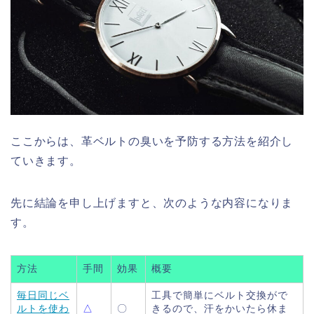
ここからは、革ベルトの臭いを予防する方法を紹介し
ていきます。
先に結論を申し上げますと、次のような内容になりま
す。
方法
手間
効果
概要
毎日同じベ
工具で簡単にベルト交換がで
ルトを使わ
△
〇
きるので、汗をかいたら休ま