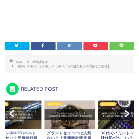
HOME
腕時計知識
腕時計の革ベルトが臭い？【革ベルトの嫌な臭いの対策と予防法】
RELATED POST
計知識
腕時計知識
腕時計知識
ランドセイコーは人気
30代でハミルトンの腕時
い？【元腕時計販売員
計は恥ずかしい？【元販