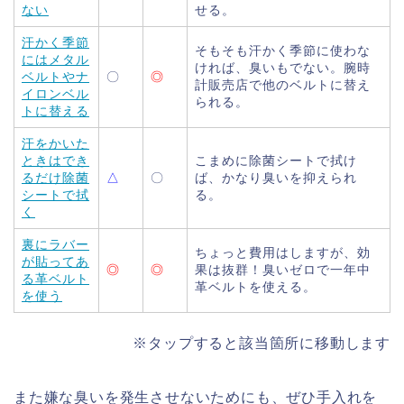
ない
せる。
汗かく季節
そもそも汗かく季節に使わな
にはメタル
ければ、臭いもでない。腕時
ベルトやナ
〇
◎
計販売店で他のベルトに替え
イロンベル
られる。
トに替える
汗をかいた
ときはでき
こまめに除菌シートで拭け
るだけ除菌
△
〇
ば、かなり臭いを抑えられ
シートで拭
る。
く
裏にラバー
ちょっと費用はしますが、効
が貼ってあ
◎
◎
果は抜群！臭いゼロで一年中
る革ベルト
革ベルトを使える。
を使う
※タップすると該当箇所に移動します
また嫌な臭いを発生させないためにも、ぜひ手入れを